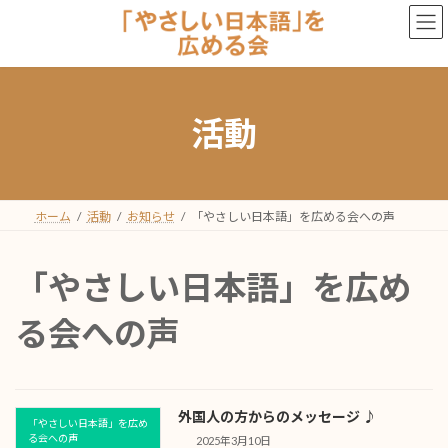
コ
ナ
ン
ビ
テ
ゲ
ン
ー
ツ
シ
活動
へ
ョ
ス
ン
キ
に
ッ
移
ホーム
活動
お知らせ
「やさしい日本語」を広める会への声
プ
動
「やさしい日本語」を広め
る会への声
外国人の方からのメッセージ ♪
「やさしい日本語」を広め
る会への声
2025年3月10日