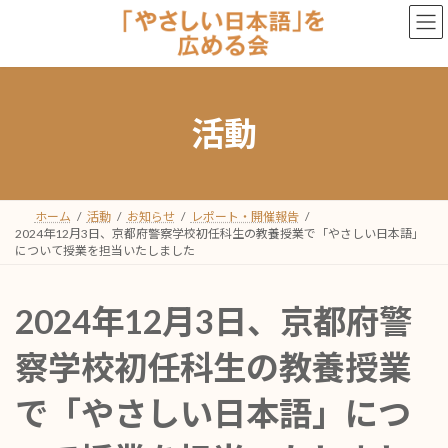
コ
ナ
ン
ビ
テ
ゲ
ン
ー
ツ
シ
活動
へ
ョ
ス
ン
キ
に
ッ
移
ホーム
活動
お知らせ
レポート・開催報告
プ
動
2024年12月3日、京都府警察学校初任科生の教養授業で「やさしい日本語」
について授業を担当いたしました
2024年12月3日、京都府警
察学校初任科生の教養授業
で「やさしい日本語」につ